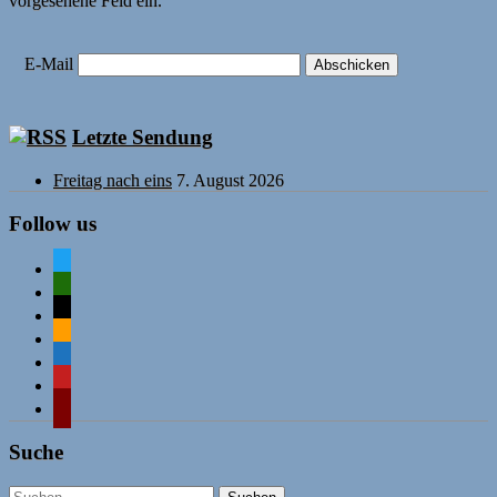
vorgesehene Feld ein.
E-Mail
Letzte Sendung
Freitag nach eins
7. August 2026
Follow us
twitter
mastodon
mail
rss
comment-
o
mastodon
wordpress
Suche
Suchen