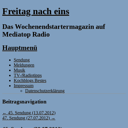
Freitag nach eins
Das Wochenendstartermagazin auf
Mediatop Radio
Hauptmenü
Zum
Sendung
Inhalt
Meldungen
springen
Musik
TV-/Radiotipps
Kochblogs Bestes
Impressum
Datenschutzerklärung
Beitragsnavigation
←
45. Sendung (13.07.2012)
47. Sendung (27.07.2012)
→