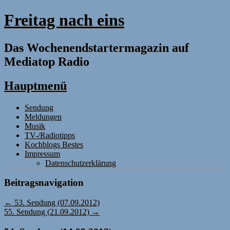
Freitag nach eins
Das Wochenendstartermagazin auf
Mediatop Radio
Hauptmenü
Zum
Sendung
Inhalt
Meldungen
springen
Musik
TV-/Radiotipps
Kochblogs Bestes
Impressum
Datenschutzerklärung
Beitragsnavigation
←
53. Sendung (07.09.2012)
55. Sendung (21.09.2012)
→