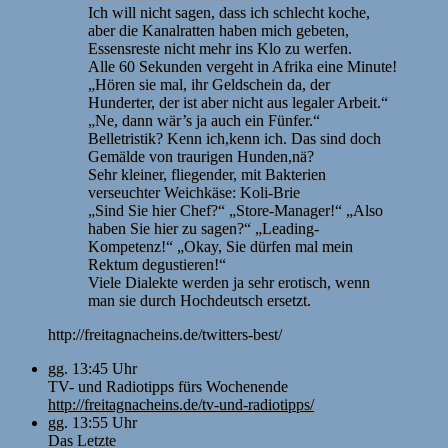
Ich will nicht sagen, dass ich schlecht koche,
aber die Kanalratten haben mich gebeten,
Essensreste nicht mehr ins Klo zu werfen.
Alle 60 Sekunden vergeht in Afrika eine Minute!
„Hören sie mal, ihr Geldschein da, der
Hunderter, der ist aber nicht aus legaler Arbeit.“
„Ne, dann wär’s ja auch ein Fünfer.“
Belletristik? Kenn ich,kenn ich. Das sind doch
Gemälde von traurigen Hunden,nä?
Sehr kleiner, fliegender, mit Bakterien
verseuchter Weichkäse: Koli-Brie
„Sind Sie hier Chef?“ „Store-Manager!“ „Also
haben Sie hier zu sagen?“ „Leading-
Kompetenz!“ „Okay, Sie dürfen mal mein
Rektum degustieren!“
Viele Dialekte werden ja sehr erotisch, wenn
man sie durch Hochdeutsch ersetzt.
http://freitagnacheins.de/twitters-best/
gg. 13:45 Uhr
TV- und Radiotipps fürs Wochenende
http://freitagnacheins.de/tv-und-radiotipps/
gg. 13:55 Uhr
Das Letzte