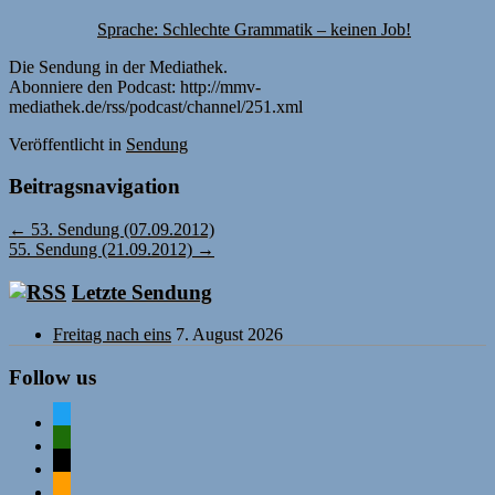
Sprache: Schlechte Grammatik – keinen Job!
Die Sendung in der Mediathek.
Abonniere den Podcast: http://mmv-
mediathek.de/rss/podcast/channel/251.xml
Veröffentlicht
in
Sendung
Beitragsnavigation
←
53. Sendung (07.09.2012)
55. Sendung (21.09.2012)
→
Letzte Sendung
Freitag nach eins
7. August 2026
Follow us
twitter
mastodon
mail
rss