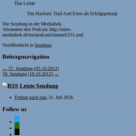
Das Letzte
Tim Harford: Trial And Error als Erfolgsprinzip
Die Sendung in der Mediathek.
Abonniere den Podcast: http://mmv-
mediathek.de/rss/podcast/channel/251.xml
Veröffentlicht
in
Sendung
Beitragsnavigation
←
57. Sendung (05.10.2012)
59. Sendung (19.10.2012)
→
Letzte Sendung
Freitag nach eins
31. Juli 2026
Follow us
twitter
mastodon
mail