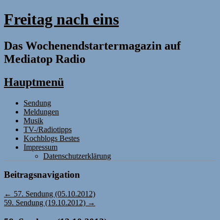
Freitag nach eins
Das Wochenendstartermagazin auf
Mediatop Radio
Hauptmenü
Zum
Sendung
Inhalt
Meldungen
springen
Musik
TV-/Radiotipps
Kochblogs Bestes
Impressum
Datenschutzerklärung
Beitragsnavigation
←
57. Sendung (05.10.2012)
59. Sendung (19.10.2012)
→