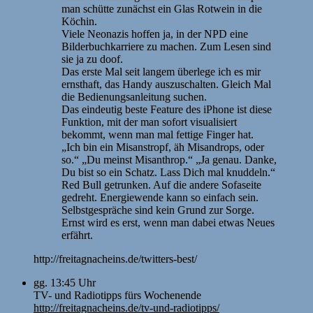
man schütte zunächst ein Glas Rotwein in die
Köchin.
Viele Neonazis hoffen ja, in der NPD eine
Bilderbuchkarriere zu machen. Zum Lesen sind
sie ja zu doof.
Das erste Mal seit langem überlege ich es mir
ernsthaft, das Handy auszuschalten. Gleich Mal
die Bedienungsanleitung suchen.
Das eindeutig beste Feature des iPhone ist diese
Funktion, mit der man sofort visualisiert
bekommt, wenn man mal fettige Finger hat.
„Ich bin ein Misanstropf, äh Misandrops, oder
so.“ „Du meinst Misanthrop.“ „Ja genau. Danke,
Du bist so ein Schatz. Lass Dich mal knuddeln.“
Red Bull getrunken. Auf die andere Sofaseite
gedreht. Energiewende kann so einfach sein.
Selbstgespräche sind kein Grund zur Sorge.
Ernst wird es erst, wenn man dabei etwas Neues
erfährt.
http://freitagnacheins.de/twitters-best/
gg. 13:45 Uhr
TV- und Radiotipps fürs Wochenende
http://freitagnacheins.de/tv-und-radiotipps/