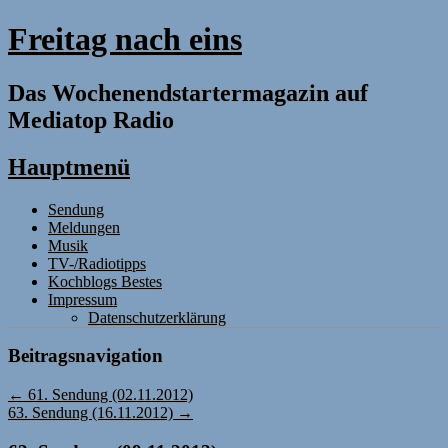
Freitag nach eins
Das Wochenendstartermagazin auf
Mediatop Radio
Hauptmenü
Zum
Sendung
Inhalt
Meldungen
springen
Musik
TV-/Radiotipps
Kochblogs Bestes
Impressum
Datenschutzerklärung
Beitragsnavigation
←
61. Sendung (02.11.2012)
63. Sendung (16.11.2012)
→