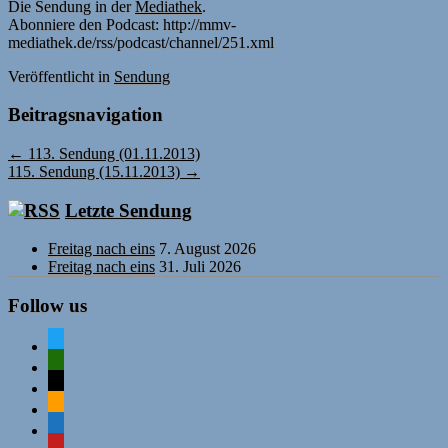
Die Sendung in der
Mediathek
.
Abonniere den Podcast: http://mmv-
mediathek.de/rss/podcast/channel/251.xml
Veröffentlicht
in
Sendung
Beitragsnavigation
←
113. Sendung (01.11.2013)
115. Sendung (15.11.2013)
→
Letzte Sendung
Freitag nach eins
7. August 2026
Freitag nach eins
31. Juli 2026
Follow us
twitter
mastodon
mail
rss
comment-
o