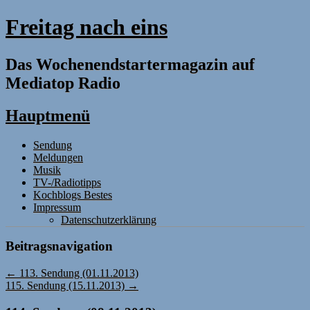
Freitag nach eins
Das Wochenendstartermagazin auf
Mediatop Radio
Hauptmenü
Zum
Sendung
Inhalt
Meldungen
springen
Musik
TV-/Radiotipps
Kochblogs Bestes
Impressum
Datenschutzerklärung
Beitragsnavigation
←
113. Sendung (01.11.2013)
115. Sendung (15.11.2013)
→