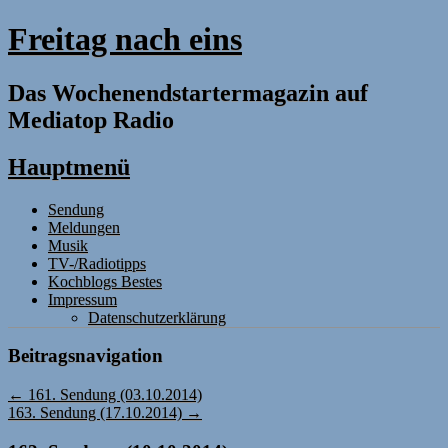
Freitag nach eins
Das Wochenendstartermagazin auf
Mediatop Radio
Hauptmenü
Zum
Sendung
Inhalt
Meldungen
springen
Musik
TV-/Radiotipps
Kochblogs Bestes
Impressum
Datenschutzerklärung
Beitragsnavigation
←
161. Sendung (03.10.2014)
163. Sendung (17.10.2014)
→