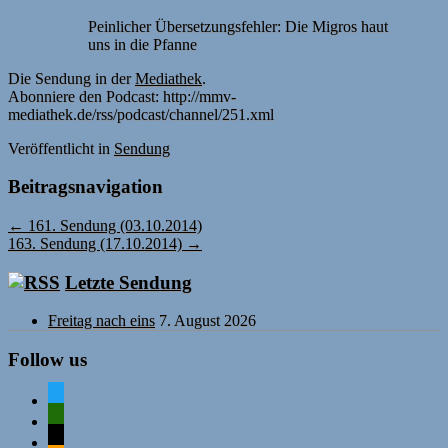
Peinlicher Übersetzungsfehler: Die Migros haut
uns in die Pfanne
Die Sendung in der
Mediathek
.
Abonniere den Podcast: http://mmv-
mediathek.de/rss/podcast/channel/251.xml
Veröffentlicht
in
Sendung
Beitragsnavigation
←
161. Sendung (03.10.2014)
163. Sendung (17.10.2014)
→
Letzte Sendung
Freitag nach eins
7. August 2026
Follow us
twitter
mastodon
mail