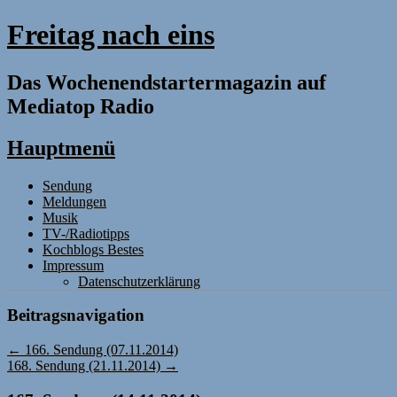
Freitag nach eins
Das Wochenendstartermagazin auf
Mediatop Radio
Hauptmenü
Zum
Sendung
Inhalt
Meldungen
springen
Musik
TV-/Radiotipps
Kochblogs Bestes
Impressum
Datenschutzerklärung
Beitragsnavigation
←
166. Sendung (07.11.2014)
168. Sendung (21.11.2014)
→