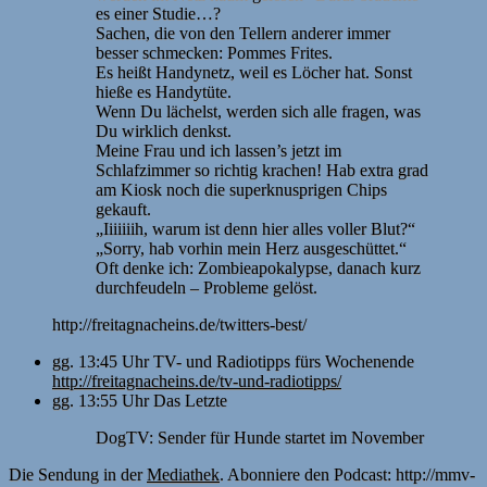
es einer Studie…?
Sachen, die von den Tellern anderer immer
besser schmecken: Pommes Frites.
Es heißt Handynetz, weil es Löcher hat. Sonst
hieße es Handytüte.
Wenn Du lächelst, werden sich alle fragen, was
Du wirklich denkst.
Meine Frau und ich lassen’s jetzt im
Schlafzimmer so richtig krachen! Hab extra grad
am Kiosk noch die superknusprigen Chips
gekauft.
„Iiiiiiih, warum ist denn hier alles voller Blut?“
„Sorry, hab vorhin mein Herz ausgeschüttet.“
Oft denke ich: Zombieapokalypse, danach kurz
durchfeudeln – Probleme gelöst.
http://freitagnacheins.de/twitters-best/
gg. 13:45 Uhr TV- und Radiotipps fürs Wochenende
http://freitagnacheins.de/tv-und-radiotipps/
gg. 13:55 Uhr Das Letzte
DogTV: Sender für Hunde startet im November
Die Sendung in der
Mediathek
. Abonniere den Podcast: http://mmv-