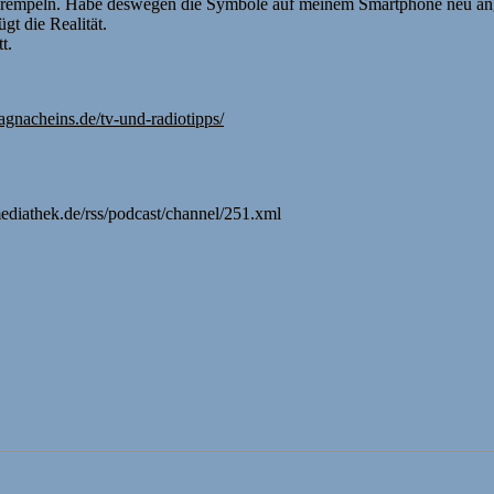
ukrempeln. Habe deswegen die Symbole auf meinem Smartphone neu an
gt die Realität.
t.
itagnacheins.de/tv-und-radiotipps/
ediathek.de/rss/podcast/channel/251.xml