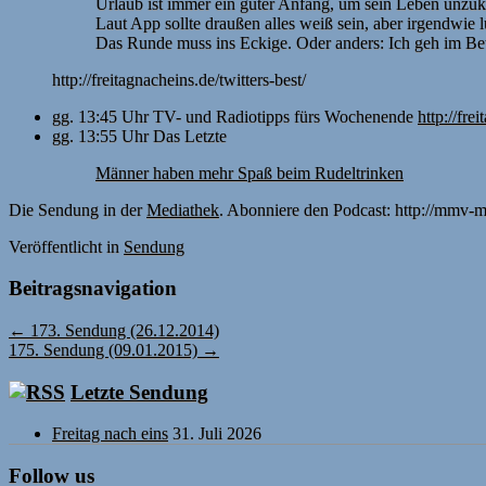
Urlaub ist immer ein guter Anfang, um sein Leben unz
Laut App sollte draußen alles weiß sein, aber irgendwie lü
Das Runde muss ins Eckige. Oder anders: Ich geh im Bet
http://freitagnacheins.de/twitters-best/
gg. 13:45 Uhr TV- und Radiotipps fürs Wochenende
http://fre
gg. 13:55 Uhr Das Letzte
Männer haben mehr Spaß beim Rudeltrinken
Die Sendung in der
Mediathek
. Abonniere den Podcast: http://mmv-m
Veröffentlicht
in
Sendung
Beitragsnavigation
←
173. Sendung (26.12.2014)
175. Sendung (09.01.2015)
→
Letzte Sendung
Freitag nach eins
31. Juli 2026
Follow us