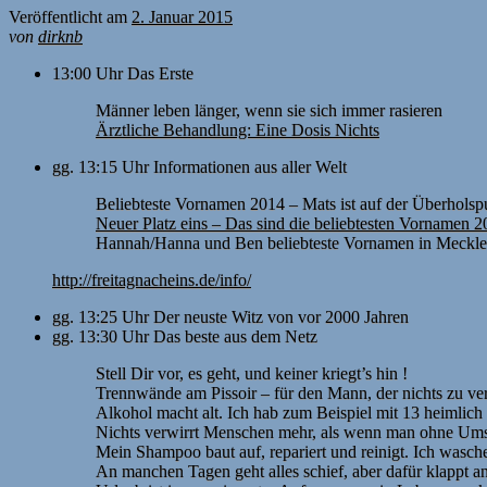
Veröffentlicht am
2. Januar 2015
von
dirknb
13:00 Uhr Das Erste
Männer leben länger, wenn sie sich immer rasieren
Ärztliche Behandlung: Eine Dosis Nichts
gg. 13:15 Uhr Informationen aus aller Welt
Beliebteste Vornamen 2014 – Mats ist auf der Überholsp
Neuer Platz eins – Das sind die beliebtesten Vornamen 
Hannah/Hanna und Ben beliebteste Vornamen in Meck
http://freitagnacheins.de/info/
gg. 13:25 Uhr Der neuste Witz von vor 2000 Jahren
gg. 13:30 Uhr Das beste aus dem Netz
Stell Dir vor, es geht, und keiner kriegt’s hin !
Trennwände am Pissoir – für den Mann, der nichts zu ver
Alkohol macht alt. Ich hab zum Beispiel mit 13 heimlich 
Nichts verwirrt Menschen mehr, als wenn man ohne Umsc
Mein Shampoo baut auf, repariert und reinigt. Ich wasche
An manchen Tagen geht alles schief, aber dafür klappt an