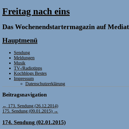
Freitag nach eins
Das Wochenendstartermagazin auf Mediat
Hauptmenü
Zum
Sendung
Inhalt
Meldungen
springen
Musik
TV-/Radiotipps
Kochblogs Bestes
Impressum
Datenschutzerklärung
Beitragsnavigation
←
173. Sendung (26.12.2014)
175. Sendung (09.01.2015)
→
174. Sendung (02.01.2015)