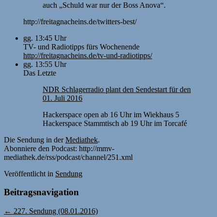
auch „Schuld war nur der Boss Anova“.
http://freitagnacheins.de/twitters-best/
gg. 13:45 Uhr
TV- und Radiotipps fürs Wochenende
http://freitagnacheins.de/tv-und-radiotipps/
gg. 13:55 Uhr
Das Letzte
NDR Schlagerradio plant den Sendestart für den
01. Juli 2016
Hackerspace open ab 16 Uhr im Wiekhaus 5
Hackerspace Stammtisch ab 19 Uhr im Torcafé
Die Sendung in der
Mediathek
.
Abonniere den Podcast: http://mmv-
mediathek.de/rss/podcast/channel/251.xml
Veröffentlicht
in
Sendung
Beitragsnavigation
←
227. Sendung (08.01.2016)