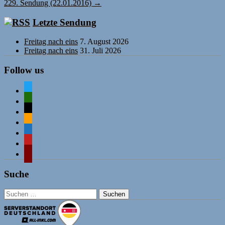
229. Sendung (22.01.2016)
→
Letzte Sendung
Freitag nach eins
7. August 2026
Freitag nach eins
31. Juli 2026
Follow us
twitter
mastodon
mail
rss
comment-
o
mastodon
wordpress
Suche
Suchen
nach: