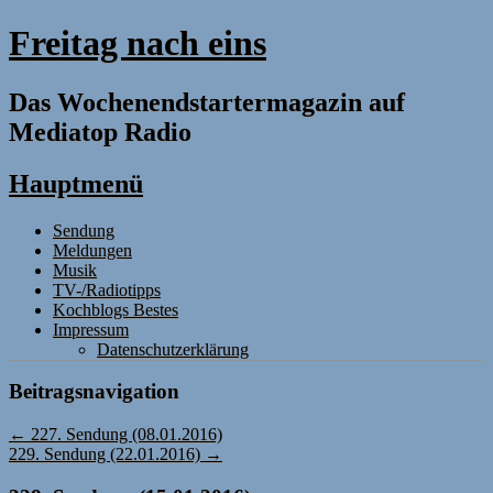
Freitag nach eins
Das Wochenendstartermagazin auf
Mediatop Radio
Hauptmenü
Zum
Sendung
Inhalt
Meldungen
springen
Musik
TV-/Radiotipps
Kochblogs Bestes
Impressum
Datenschutzerklärung
Beitragsnavigation
←
227. Sendung (08.01.2016)
229. Sendung (22.01.2016)
→