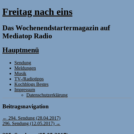
Freitag nach eins
Das Wochenendstartermagazin auf
Mediatop Radio
Hauptmenü
Zum
Sendung
Inhalt
Meldungen
springen
Musik
TV-/Radiotipps
Kochblogs Bestes
Impressum
Datenschutzerklärung
Beitragsnavigation
←
294. Sendung (28.04.2017)
296. Sendung (12.05.2017)
→