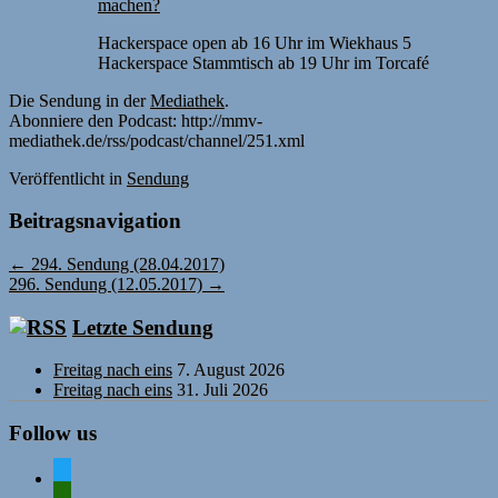
machen?
Hackerspace open ab 16 Uhr im Wiekhaus 5
Hackerspace Stammtisch ab 19 Uhr im Torcafé
Die Sendung in der
Mediathek
.
Abonniere den Podcast: http://mmv-
mediathek.de/rss/podcast/channel/251.xml
Veröffentlicht
in
Sendung
Beitragsnavigation
←
294. Sendung (28.04.2017)
296. Sendung (12.05.2017)
→
Letzte Sendung
Freitag nach eins
7. August 2026
Freitag nach eins
31. Juli 2026
Follow us
twitter