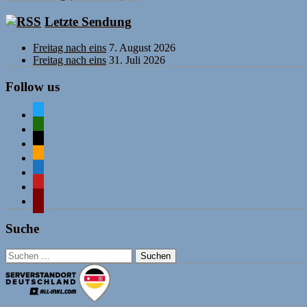
Letzte Sendung
Freitag nach eins
7. August 2026
Freitag nach eins
31. Juli 2026
Follow us
twitter
mastodon
mail
rss
comment-
o
mastodon
wordpress
Suche
Suchen
nach: