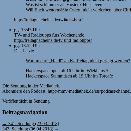
Was ist schlimmer als Husten? Huseleven.
Will Euch wettermäßig Ostern nicht verderben, aber Chris
http://freitagnacheins.de/twitters-best/
gg. 13:45 Uhr
TV- und Radiotipps fürs Wochenende
http://freitagnacheins.de/tv-und-radiotipps/
gg. 13:55 Uhr
Das Letzte
Warum darf „Heidi“ an Karfreitag nicht gezeigt werden?
Hackerspace open ab 16 Uhr im Wiekhaus 5
Hackerspace Stammtisch ab 19 Uhr im Torcafé
Die Sendung in der
Mediathek
.
Abonniere den Podcast: http://mmv-mediathek.de/rss/podcast/channe
Veröffentlicht
in
Sendung
Beitragsnavigation
←
341. Sendung (23.03.2018)
343. Sendung (06.04.2018)
→