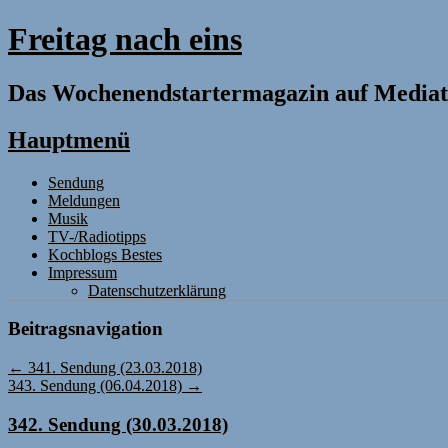
Freitag nach eins
Das Wochenendstartermagazin auf Mediat
Hauptmenü
Zum
Sendung
Inhalt
Meldungen
springen
Musik
TV-/Radiotipps
Kochblogs Bestes
Impressum
Datenschutzerklärung
Beitragsnavigation
←
341. Sendung (23.03.2018)
343. Sendung (06.04.2018)
→
342. Sendung (30.03.2018)