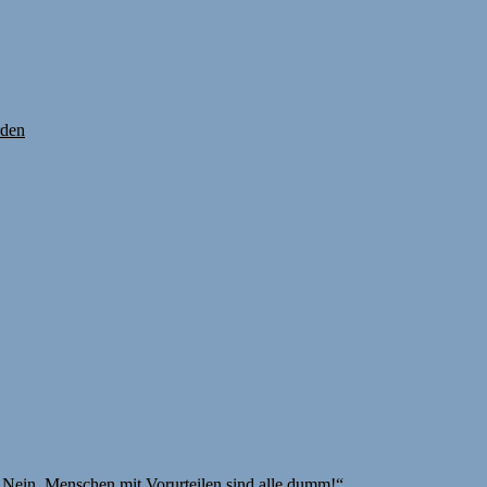
rden
Nein, Menschen mit Vorurteilen sind alle dumm!“