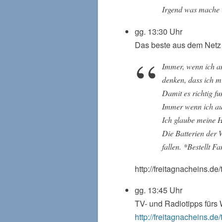
Irgend was mache i
gg. 13:30 Uhr
Das beste aus dem Netz
Immer, wenn ich an
denken, dass ich 
Damit es richtig f
Immer wenn ich auf
Ich glaube meine Ha
Die Batterien der W
fallen. *Bestellt F
http://freitagnacheins.de/
gg. 13:45 Uhr
TV- und Radiotipps für
http://freitagnacheins.de/