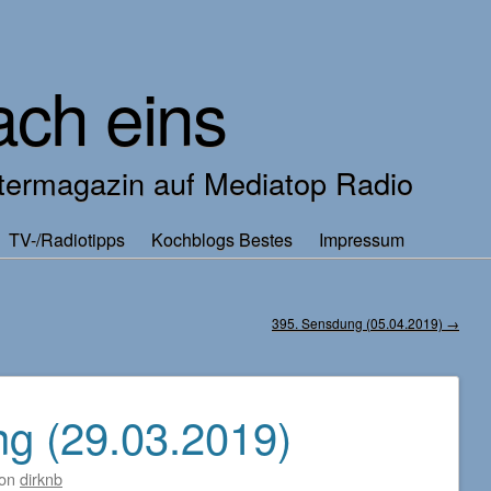
ach eins
ermagazin auf Mediatop Radio
TV-/Radiotipps
Kochblogs Bestes
Impressum
395. Sensdung (05.04.2019)
→
g (29.03.2019)
on
dirknb