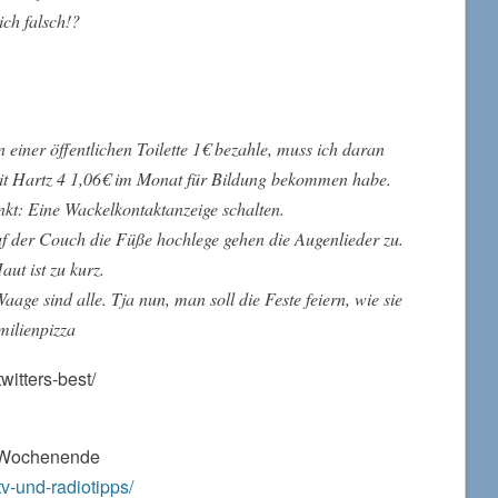
ch falsch!?
 einer öffentlichen Toilette 1€ bezahle, muss ich daran
mit Hartz 4 1,06€ im Monat für Bildung bekommen habe.
unkt: Eine Wackelkontaktanzeige schalten.
 der Couch die Füße hochlege gehen die Augenlieder zu.
ut ist zu kurz.
aage sind alle. Tja nun, man soll die Feste feiern, wie sie
amilienpizza
twitters-best/
s Wochenende
tv-und-radiotipps/