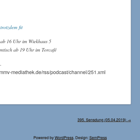
trotzdem fit
 ab 16 Uhr im Wiekhaus 5
tisch ab 19 Uhr im Torcafé
.
//mmv-mediathek.de/rss/podcast/channel/251.xml
395. Sensdung (05.04.2019)
→
Powered by
WordPress
. Design:
SemPress