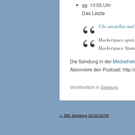
gg. 13:55 Uhr
Das Letzte
Uhr umstellen und 
Hackerspace open
Hackerspace Stamm
Die Sendung in der
Mediathek
Abonniere den Podcast: http:
Veröffentlicht
in
Sendung
Beitragsnavigation
←
393. Sendung (22.03.2019)