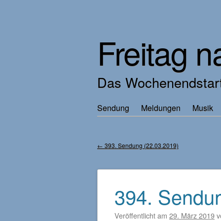
Freitag n
Das Wochenendstart
Zum
Sendung
Meldungen
Musik
Hauptmenü
Inhalt
springen
←
393. Sendung (22.03.2019)
Beitragsnavigation
394. Sendun
Veröffentlicht am
29. März 2019
v