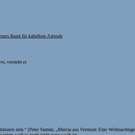
eures Band für kabellose Airpods
t, versteht er
iktionen sein.“ (Peter Stamm, „Marcia aus Vermont: Eine Weihnachtsge
eagiert, weil es noch nicht ganz wach ist.