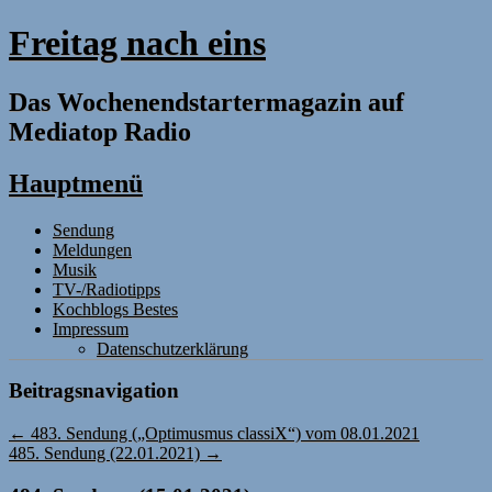
Freitag nach eins
Das Wochenendstartermagazin auf
Mediatop Radio
Hauptmenü
Zum
Sendung
Inhalt
Meldungen
springen
Musik
TV-/Radiotipps
Kochblogs Bestes
Impressum
Datenschutzerklärung
Beitragsnavigation
←
483. Sendung („Optimusmus classiX“) vom 08.01.2021
485. Sendung (22.01.2021)
→