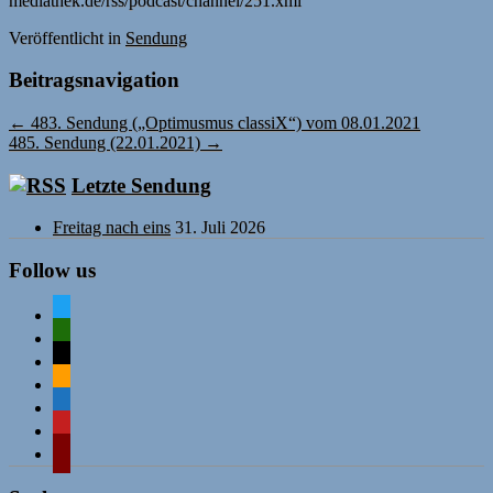
mediathek.de/rss/podcast/channel/251.xml
Veröffentlicht
in
Sendung
Beitragsnavigation
←
483. Sendung („Optimusmus classiX“) vom 08.01.2021
485. Sendung (22.01.2021)
→
Letzte Sendung
Freitag nach eins
31. Juli 2026
Follow us
twitter
mastodon
mail
rss
comment-
o
mastodon
wordpress