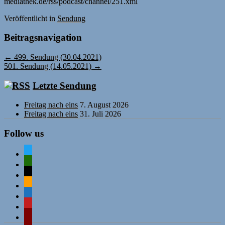
mediathek.de/rss/podcast/channel/251.xml
Veröffentlicht
in
Sendung
Beitragsnavigation
←
499. Sendung (30.04.2021)
501. Sendung (14.05.2021)
→
Letzte Sendung
Freitag nach eins
7. August 2026
Freitag nach eins
31. Juli 2026
Follow us
twitter
mastodon
mail
rss
comment-
o
mastodon
wordpress