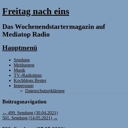
Freitag nach eins
Das Wochenendstartermagazin auf
Mediatop Radio
Hauptmenü
Zum
Sendung
Inhalt
Meldungen
springen
Musik
TV-/Radiotipps
Kochblogs Bestes
Impressum
Datenschutzerklärung
Beitragsnavigation
←
499. Sendung (30.04.2021)
501. Sendung (14.05.2021)
→