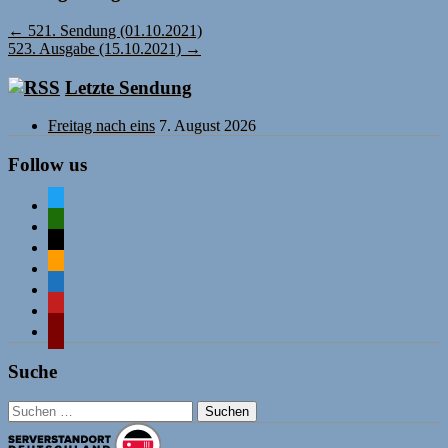
←
521. Sendung (01.10.2021)
523. Ausgabe (15.10.2021)
→
Letzte Sendung
Freitag nach eins
7. August 2026
Follow us
twitter
mastodon
mail
rss
comment-
o
mastodon
wordpress
Suche
Suchen
nach: