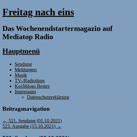
Freitag nach eins
Das Wochenendstartermagazin auf
Mediatop Radio
Hauptmenü
Zum
Sendung
Inhalt
Meldungen
springen
Musik
TV-/Radiotipps
Kochblogs Bestes
Impressum
Datenschutzerklärung
Beitragsnavigation
←
521. Sendung (01.10.2021)
523. Ausgabe (15.10.2021)
→