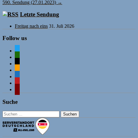
590. Sendung (27.01.2023)
→
Letzte Sendung
Freitag nach eins
31. Juli 2026
Follow us
twitter
mastodon
mail
rss
comment-
o
mastodon
wordpress
Suche
Suchen
nach: