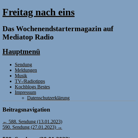
Freitag nach eins
Das Wochenendstartermagazin auf
Mediatop Radio
Hauptmenü
Zum
Sendung
Inhalt
Meldungen
springen
Musik
TV-/Radiotipps
Kochblogs Bestes
Impressum
Datenschutzerklärung
Beitragsnavigation
←
588. Sendung (13.01.2023)
590. Sendung (27.01.2023)
→