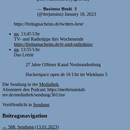
— 𝕭𝖚𝖘𝖎𝖓𝖊𝖘𝖘 𝕭𝖗𝖚𝖉𝖎 💄
(@derjansinn) January 18, 2023
https://freitagnacheins.de/twitters-best/
gg. 13:45 Uhr
TV- und Radiotipps fürs Wochenende
https://freitagnacheins.de/tv-und-radiotipps/
gg. 13:55 Uhr
Das Letzte
27 Jahre Offener Kanal Neubrandenburg
Hackerspace open ab 16 Uhr im Wiekhaus 5
Die Sendung in der
Mediathek
.
Abonniere den Podcast: https://medienanstalt-
mv.de/mediathek/sendung/361/rss/
Veröffentlicht
in
Sendung
Beitragsnavigation
←
588. Sendung (13.01.2023)