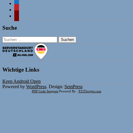
comment-
o
mastodon
wordpress
Suche
Suchen
nach:
Wichtige Links
Keep Android Open
Powered by
WordPress
. Design:
SemPress
PHP Code Snippets
Powered By :
XYZScripts.com