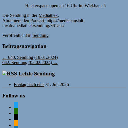
Hackerspace open ab 16 Uhr im Wiekhaus 5
Die Sendung in der
Mediathek
.
Abonniere den Podcast: https://medienanstalt-
mv.de/mediathek/sendung/361/rss/
Veröffentlicht
in
Sendung
Beitragsnavigation
←
640. Sendung (19.01.2024)
642. Sendung (02.02.2024)
→
Letzte Sendung
Freitag nach eins
31. Juli 2026
Follow us
twitter
mastodon
mail
rss