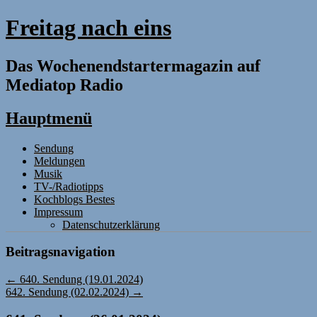
Freitag nach eins
Das Wochenendstartermagazin auf
Mediatop Radio
Hauptmenü
Zum
Sendung
Inhalt
Meldungen
springen
Musik
TV-/Radiotipps
Kochblogs Bestes
Impressum
Datenschutzerklärung
Beitragsnavigation
←
640. Sendung (19.01.2024)
642. Sendung (02.02.2024)
→