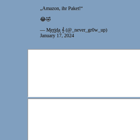
„Amazon, ihr Paket!“
😂🤣
— M͙e͙r͙i͙d͙a͙ 𝄞 (@_never_gr0w_up)
January 17, 2024