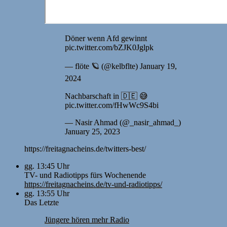
Döner wenn Afd gewinnt
pic.twitter.com/bZJK0Jglpk
— flöte 🪐 (@kelbflte) January 19,
2024
Nachbarschaft in 🇩🇪 😅
pic.twitter.com/fHwWc9S4bi
— Nasir Ahmad (@_nasir_ahmad_)
January 25, 2023
https://freitagnacheins.de/twitters-best/
gg. 13:45 Uhr
TV- und Radiotipps fürs Wochenende
https://freitagnacheins.de/tv-und-radiotipps/
gg. 13:55 Uhr
Das Letzte
Jüngere hören mehr Radio