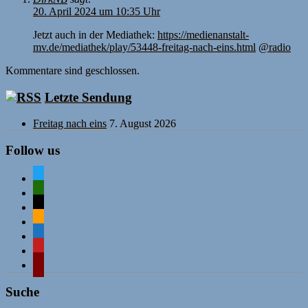
20. April 2024 um 10:35 Uhr
Jetzt auch in der Mediathek:
https://medienanstalt-
mv.de/mediathek/play/53448-freitag-nach-eins.html
@radio
Kommentare sind geschlossen.
Letzte Sendung
Freitag nach eins
7. August 2026
Follow us
twitter
mastodon
mail
rss
comment-
o
mastodon
wordpress
Suche