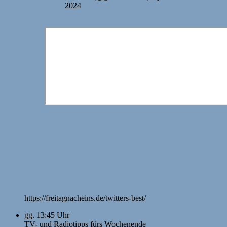
2024
https://freitagnacheins.de/twitters-best/
gg. 13:45 Uhr
TV- und Radiotipps fürs Wochenende