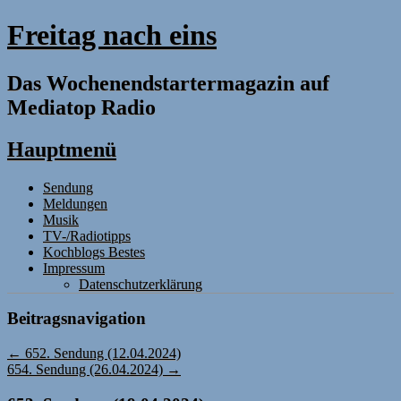
Freitag nach eins
Das Wochenendstartermagazin auf
Mediatop Radio
Hauptmenü
Zum
Sendung
Inhalt
Meldungen
springen
Musik
TV-/Radiotipps
Kochblogs Bestes
Impressum
Datenschutzerklärung
Beitragsnavigation
←
652. Sendung (12.04.2024)
654. Sendung (26.04.2024)
→