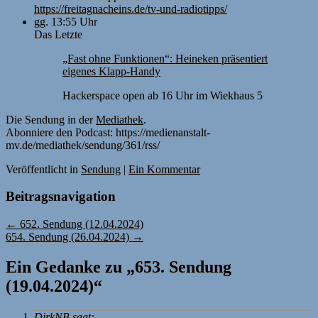
https://freitagnacheins.de/tv-und-radiotipps/
gg. 13:55 Uhr
Das Letzte
„Fast ohne Funktionen“: Heineken präsentiert
eigenes Klapp-Handy
Hackerspace open ab 16 Uhr im Wiekhaus 5
Die Sendung in der
Mediathek
.
Abonniere den Podcast: https://medienanstalt-
mv.de/mediathek/sendung/361/rss/
Veröffentlicht
in
Sendung
|
Ein Kommentar
Beitragsnavigation
←
652. Sendung (12.04.2024)
654. Sendung (26.04.2024)
→
Ein Gedanke zu „
653. Sendung
(19.04.2024)
“
DirkNB
sagt: