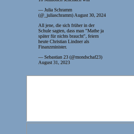
— Julia Schramm
(@_juliaschramm) August 30, 2024
All jene, die sich früher in der
Schule sagten, dass man "Mathe ja
später für nichts braucht", feiern
heute Christian Lindner als
Finanzminister.
— Sebastian 23 (@mondschaf23)
August 31, 2023