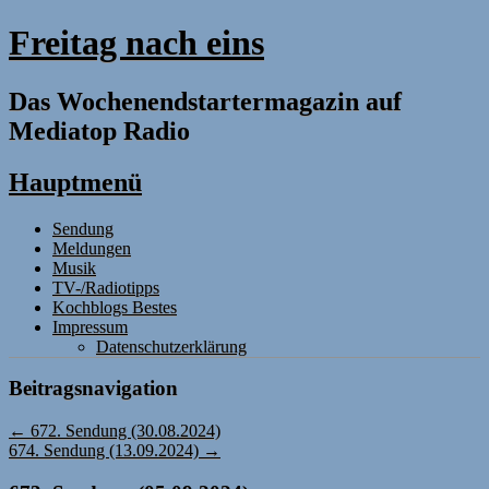
Freitag nach eins
Das Wochenendstartermagazin auf
Mediatop Radio
Hauptmenü
Zum
Sendung
Inhalt
Meldungen
springen
Musik
TV-/Radiotipps
Kochblogs Bestes
Impressum
Datenschutzerklärung
Beitragsnavigation
←
672. Sendung (30.08.2024)
674. Sendung (13.09.2024)
→