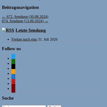
Beitragsnavigation
←
672. Sendung (30.08.2024)
674. Sendung (13.09.2024)
→
Letzte Sendung
Freitag nach eins
31. Juli 2026
Follow us
twitter
mastodon
mail
rss
comment-
o
mastodon
wordpress
Suche
Suchen