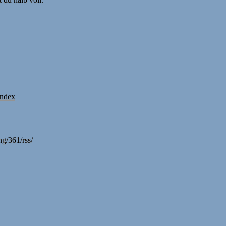
Index
g/361/rss/