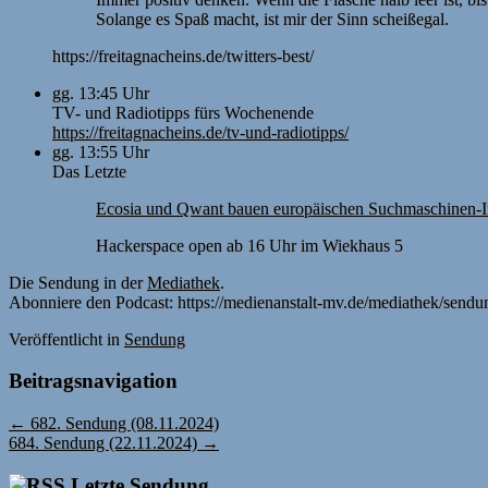
Solange es Spaß macht, ist mir der Sinn scheißegal.
https://freitagnacheins.de/twitters-best/
gg. 13:45 Uhr
TV- und Radiotipps fürs Wochenende
https://freitagnacheins.de/tv-und-radiotipps/
gg. 13:55 Uhr
Das Letzte
Ecosia und Qwant bauen europäischen Suchmaschinen-
Hackerspace open ab 16 Uhr im Wiekhaus 5
Die Sendung in der
Mediathek
.
Abonniere den Podcast: https://medienanstalt-mv.de/mediathek/sendun
Veröffentlicht
in
Sendung
Beitragsnavigation
←
682. Sendung (08.11.2024)
684. Sendung (22.11.2024)
→
Letzte Sendung