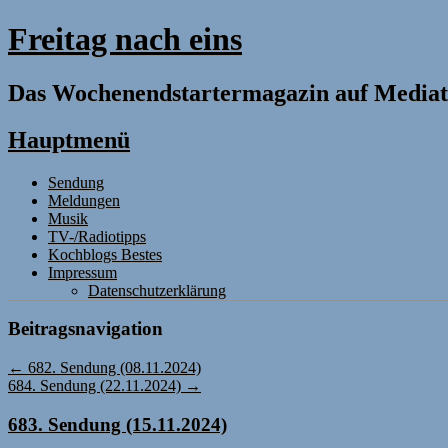
Freitag nach eins
Das Wochenendstartermagazin auf Mediat
Hauptmenü
Zum
Sendung
Inhalt
Meldungen
springen
Musik
TV-/Radiotipps
Kochblogs Bestes
Impressum
Datenschutzerklärung
Beitragsnavigation
←
682. Sendung (08.11.2024)
684. Sendung (22.11.2024)
→
683. Sendung (15.11.2024)