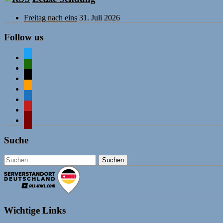
Freitag nach eins
31. Juli 2026
Follow us
twitter
mastodon
mail
rss
comment-
o
mastodon
wordpress
Suche
Suchen
nach:
Wichtige Links