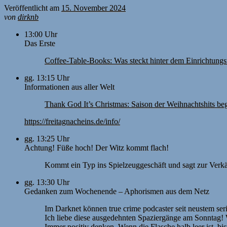
Veröffentlicht am
15. November 2024
von
dirknb
13:00 Uhr
Das Erste
Coffee-Table-Books: Was steckt hinter dem Einrichtungs
gg. 13:15 Uhr
Informationen aus aller Welt
Thank God It’s Christmas: Saison der Weihnachtshits be
https://freitagnacheins.de/info/
gg. 13:25 Uhr
Achtung! Füße hoch! Der Witz kommt flach!
Kommt ein Typ ins Spielzeuggeschäft und sagt zur Verkäu
gg. 13:30 Uhr
Gedanken zum Wochenende – Aphorismen aus dem Netz
Im Darknet können true crime podcaster seit neustem seri
Ich liebe diese ausgedehnten Spaziergänge am Sonntag! 
Immer positiv denken. Wenn die Flasche halb leer ist, bist