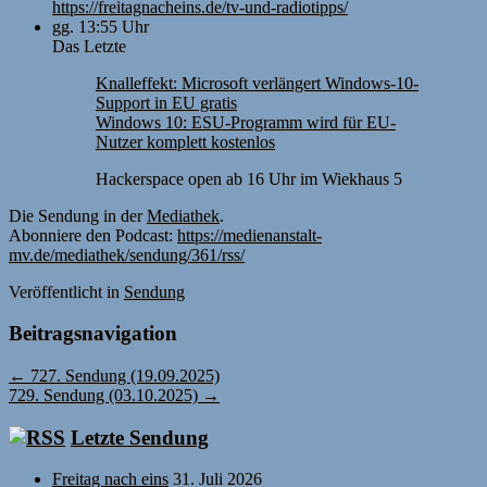
https://freitagnacheins.de/tv-und-radiotipps/
gg. 13:55 Uhr
Das Letzte
Knalleffekt: Microsoft verlängert Windows-10-
Support in EU gratis
Windows 10: ESU-Programm wird für EU-
Nutzer komplett kostenlos
Hackerspace open ab 16 Uhr im Wiekhaus 5
Die Sendung in der
Mediathek
.
Abonniere den Podcast:
https://medienanstalt-
mv.de/mediathek/sendung/361/rss/
Veröffentlicht
in
Sendung
Beitragsnavigation
←
727. Sendung (19.09.2025)
729. Sendung (03.10.2025)
→
Letzte Sendung
Freitag nach eins
31. Juli 2026