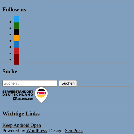
Follow us
twitter
mastodon
mail
rss
comment-
o
mastodon
wordpress
Suche
Suchen
nach:
Wichtige Links
Keep Android Open
Powered by
WordPress
. Design:
SemPress