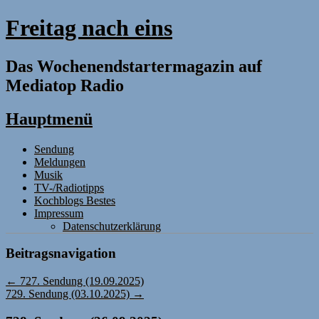
Freitag nach eins
Das Wochenendstartermagazin auf
Mediatop Radio
Hauptmenü
Zum
Sendung
Inhalt
Meldungen
springen
Musik
TV-/Radiotipps
Kochblogs Bestes
Impressum
Datenschutzerklärung
Beitragsnavigation
←
727. Sendung (19.09.2025)
729. Sendung (03.10.2025)
→