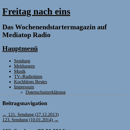
Freitag nach eins
Das Wochenendstartermagazin auf
Mediatop Radio
Hauptmenü
Zum
Sendung
Inhalt
Meldungen
springen
Musik
TV-/Radiotipps
Kochblogs Bestes
Impressum
Datenschutzerklärung
Beitragsnavigation
←
121. Sendung (27.12.2013)
123. Sendung (10.01.2014)
→