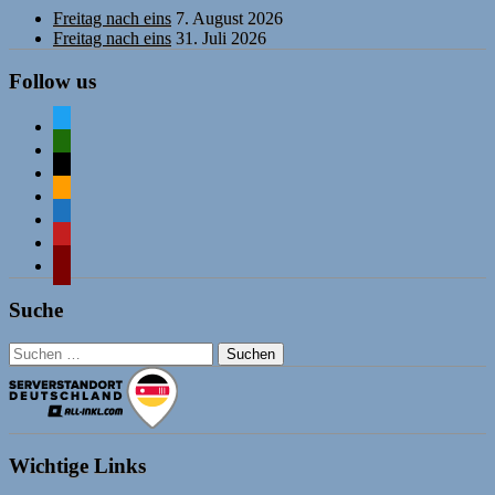
Freitag nach eins
7. August 2026
Freitag nach eins
31. Juli 2026
Follow us
twitter
mastodon
mail
rss
comment-
o
mastodon
wordpress
Suche
Suchen
nach:
Wichtige Links