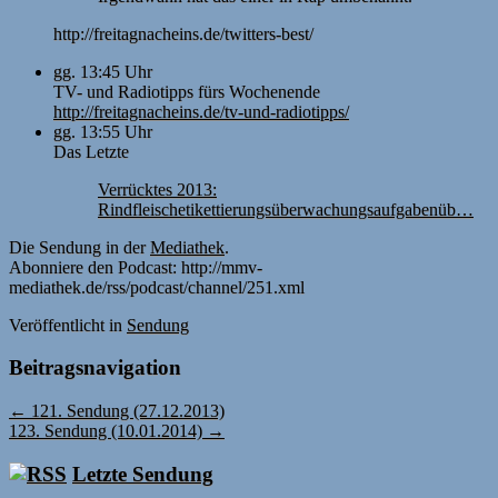
http://freitagnacheins.de/twitters-best/
gg. 13:45 Uhr
TV- und Radiotipps fürs Wochenende
http://freitagnacheins.de/tv-und-radiotipps/
gg. 13:55 Uhr
Das Letzte
Verrücktes 2013:
Rindfleischetikettierungsüberwachungsaufgabenüb…
Die Sendung in der
Mediathek
.
Abonniere den Podcast: http://mmv-
mediathek.de/rss/podcast/channel/251.xml
Veröffentlicht
in
Sendung
Beitragsnavigation
←
121. Sendung (27.12.2013)
123. Sendung (10.01.2014)
→
Letzte Sendung