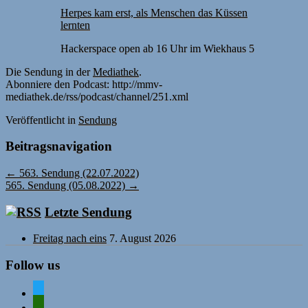
Herpes kam erst, als Menschen das Küssen
lernten
Hackerspace open ab 16 Uhr im Wiekhaus 5
Die Sendung in der
Mediathek
.
Abonniere den Podcast: http://mmv-
mediathek.de/rss/podcast/channel/251.xml
Veröffentlicht
in
Sendung
Beitragsnavigation
←
563. Sendung (22.07.2022)
565. Sendung (05.08.2022)
→
Letzte Sendung
Freitag nach eins
7. August 2026
Follow us
twitter
mastodon