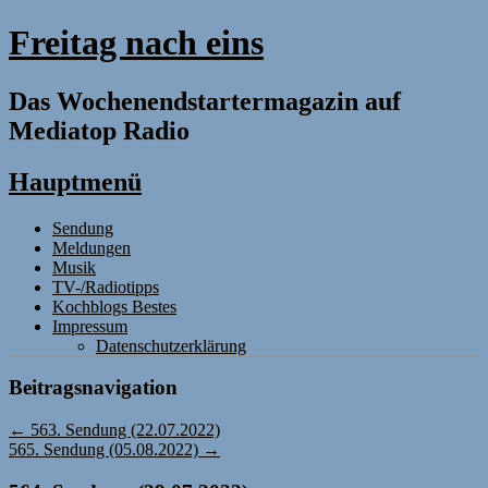
Freitag nach eins
Das Wochenendstartermagazin auf
Mediatop Radio
Hauptmenü
Zum
Sendung
Inhalt
Meldungen
springen
Musik
TV-/Radiotipps
Kochblogs Bestes
Impressum
Datenschutzerklärung
Beitragsnavigation
←
563. Sendung (22.07.2022)
565. Sendung (05.08.2022)
→