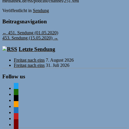
mediathek.de/rss/podcast/channel/251.xml
Veröffentlicht
in
Sendung
Beitragsnavigation
←
451. Sendung (01.05.2020)
453. Sendung (15.05.2020)
→
Letzte Sendung
Freitag nach eins
7. August 2026
Freitag nach eins
31. Juli 2026
Follow us
twitter
mastodon
mail
rss
comment-
o
mastodon
wordpress