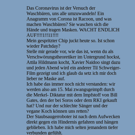
Das Coronavirus ist der Versuch der
Waschbären, uns alle umzuwandeln! Ein
Anagramm von Corona ist Racoon, und was
machen Waschbären? Sie waschen sich die
Hände und tragen Masken. WACHT ENDLICH
AUF!!!!1!!11!!!!
Mein gespritzter Chip juckt heute so. Ist schon
wieder Patchday?
Stelle mir gerade vor, wie das ist, wenn du als
Verschwörungstheoretiker im Untergrund hockst,
Attila Hildmann kocht, Xavier Naidoo singt dazu
und jeden Abend wird ein anderer Til Schweiger-
Film gezeigt und ich glaub da setz ich mir doch
lieber ne Maske auf.
Ich habe das immer noch nicht verstanden: wir
werden also am 15. Mai zwangsgeimpft durch
die Merkel- Diktatur mit dem Impfstoff von Bill
Gates, den der bei Soros oder dem RKI gekauft
hat? Und nur der schlechte Sänger und der
vegane Koch können uns retten?
Der Staubsaugerroboter ist nach dem Aufwecken
direkt gegen ein Hindernis gefahren und hängen
geblieben. Ich habe mich selten jemandem tiefer
verbunden gefühlt.