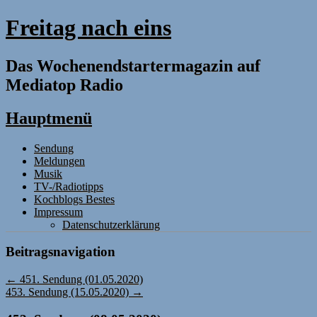
Freitag nach eins
Das Wochenendstartermagazin auf
Mediatop Radio
Hauptmenü
Zum
Sendung
Inhalt
Meldungen
springen
Musik
TV-/Radiotipps
Kochblogs Bestes
Impressum
Datenschutzerklärung
Beitragsnavigation
←
451. Sendung (01.05.2020)
453. Sendung (15.05.2020)
→